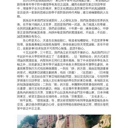
自2014年起便開始執行「東亞和平青年培訓飛鷹計畫」，希望藉此計
劃培養青年學子對中國儒學有真切之認識，繼而在動靜互動之辯證學習
中，增進學子全方位對兩岸、東亞文化體認以及對東亞和平的真誠關懷，
並且提供一套新的思維以助學子面對新的時代考驗，建立積極樂觀的人生
觀。
因為近年來我們深深感受到，人心變化太快，我們急需穩住世界的失
衡。在手無寸鐵的人文世界，思想是我們唯一武器。為了維護人性尊嚴，
在與邪說亂象對抗之前，我們必須磨劍。十年磨一劍，練身也煉心。中靜
形正是我們的氣質表徵，內靜外敬是我們的實踐進程。不姑息，不自欺，
誠意慎獨自有良心。
良心即是天心。天道生生無欲顯仁。唯道者知機變化，不忍世界爭奪
毀壞。故集義養氣以化陰暗為陽明，靜坐收斂以悟天理貫誠敬。若非不得
已，豈願多事!但求知其不可而問心無愧，是謂不動心。
十五志於學，三十而立。我們為立於天地而不慊於心。為此我們2017
年起於中央大學哲研所成立了「念臺書苑」，以「動靜結合」的方式達至
理論與實踐並進、內聖與外王同行之運作風格。除了中央哲研所學生為主
軸之外，目前參加之青年學子涵蓋北中南各大專院校各年層學生參與。本
書苑教育執行方式包括兩個層面，一則在「靜」的方面，藉由定期讀書會
的形式，精讀東亞諸國文獻經典，包括《四書》、《近思錄》、《日本陽
明學》等，並且結合當下東亞地區熱點問題，加以交流與討論，引領同學
穿插進行日語學習，加強人文社會領域的學生對於東亞各國、各地區文化
的知識儲備與認知；二則在「動」的方面，本團隊利用寒暑假的時間，走
出書齋，進行文化性的參訪。例如，在近幾年寒暑假期間，參訪地點已涵
蓋島內的南投日月潭、宜蘭太平山以及島外的金門至中國山東、日本沖繩
與東京，研習主題結合在地特色，分別為「宗教寬容」、「文化多元」、
「和平反戰」「環境保護」等，歷次研習期間均有同學負責專題報告多向
交流，參訪後亦撰寫參訪心得，促使同學能在動靜收放之間，體現出發而
皆中節之中正之道。