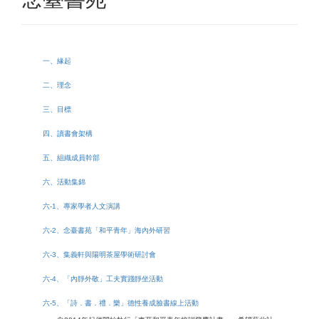
一、緣起
二、理念
三、目標
四、讀書會架構
五、組織成員幹部
六、活動集錦
六-1、專家學者人文演講
六-2、念臺書苑「和平青年」海內外研習
六-3、集義軒與陽明茶屋學術研討會
六-4、「內靜外敬」工夫實踐靜坐活動
六-5、「詩．書．禮．樂」德性養成臉書線上活動