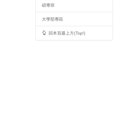
碩專班
大學部專區
回本頁最上方(Top!)