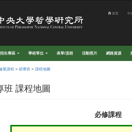
首頁
中
招生專區
學術單位
表單/流程
活動照片
網路資源
修業課程
>
碩專班
>
課程地圖
專班 課程地圖
必修課程