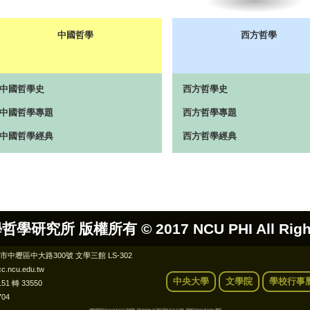
中國哲學
西方哲學
中國哲學史
西方哲學史
中國哲學專題
西方哲學專題
中國哲學經典
西方哲學經典
哲學研究所 版權所有 ©
2017 NCU PHI All Rig
桃園市中壢區中大路300號 文學三館 LS-302
c.ncu.edu.tw
中央大學
文學院
學校行事
151 轉 33550
704
本網站建議使用 Microsoft IE 9.0 以上版本觀看，若為 Windows XP 則無法升級為 IE 9.0 以上版本，建議使用 Chrome 或 Firefox 瀏覽器