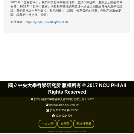
2020年「世界哲學日」我們舉辦哲學問答牆活動，邀請大家提問，並由所上師生簡單
回答。2021年「哲學小教室」則針對問答牆的問題進一步提出相關思考方向及學習建
議。我們將推出一系列影片，歡迎您關注、訂閱、分享我們的頻道，也歡迎您來信提
問，讓我們一起交流、探索！
影片連結：
https://youtu.be/eBCqfMwTEI0
國立中央大學哲學研究所 版權所有 ©
2017 NCU PHI All
Rights Reserved
(320) 桃園市中壢區中大路300號 文學三館 LS-302
needair@cc.ncu.edu.tw
(03) 4227151 轉 33550
(03) 4224704
中央大學
文學院
學校行事曆
本網站建議使用 Microsoft IE 9.0 以上版本觀看，若為 Windows XP 則無法升級為 IE 9.0 以上版本，建議使用 Chrome 或 Firefox 瀏覽器