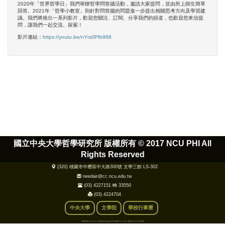
2020年「世界哲學日」我們舉辦哲學問答牆活動，邀請大家提問，並由所上師生簡單
回答。2021年「哲學小教室」則針對問答牆的問題進一步提出相關思考方向及學習建
議。我們將推出一系列影片，歡迎您關注、訂閱、分享我們的頻道，也歡迎您來信提
問，讓我們一起交流、探索！
影片連結：
https://youtu.be/nYrs0Pfb968
國立中央大學哲學研究所 版權所有 ©
2017 NCU PHI All
Rights Reserved
(320) 桃園市中壢區中大路300號 文學三館 LS-302
needair@cc.ncu.edu.tw
(03) 4227151 轉 33550
(03) 4224704
中央大學
文學院
學校行事曆
本網站建議使用 Microsoft IE 9.0 以上版本觀看，若為 Windows XP 則無法升級為 IE 9.0 以上版本，建議使用 Chrome 或 Firefox 瀏覽器