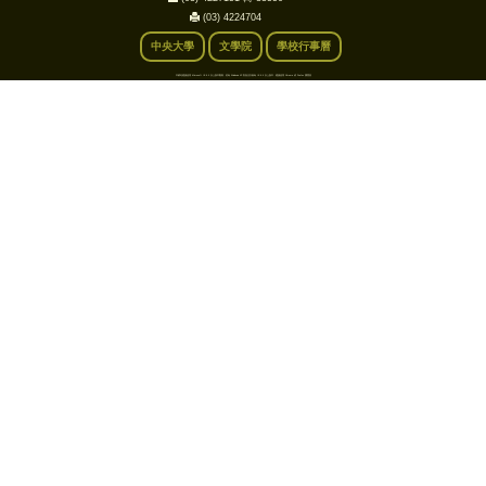
(03) 4224704
中央大學
文學院
學校行事曆
本網站建議使用 Microsoft IE 9.0 以上版本觀看，若為 Windows XP 則無法升級為 IE 9.0 以上版本，建議使用 Chrome 或 Firefox 瀏覽器