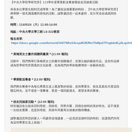
【中央大學哲學研究所】113學年度畢業歡送餐會暨校友回娘家活動
恭喜各位畢業生順利完成學業！為了慶祝這個重要的時刻，【中央大學哲學研究所】
將舉辦一場充滿溫馨與喜悅的活動，誠摯邀請您一起來參與，並分享這份成就與快
樂。
時間：114/5/24（六）11:00-14:00
地點：中央大學文學三館 LS-322教室
報名表單:
https://docs.google.com/forms/d/1H27N9sG4rcpdK3ERIclTbMja57Fngb4z8LjALqo2bN
＊黃梅英女士畫作捐贈與畫展＊(11:00 報到)
活動中，我們將舉行黃梅英女士的畫作捐贈儀式，並展出她的藝術作品。這些作品將
成為哲學研究所寶貴的文化財產，也為我們的學術氛圍增添一抹藝術色彩。
＊畢業歡送餐會＊(12:00 報到)
我們將在餐會中為每位畢業生送上最真摯的祝福，並與畢業生、校友及親友共度這段
難忘時光。這不僅是一場餐會，更是一場回顧過去、展望未來的聚會。
＊校友回娘家活動＊
(12:00
報到)
特別邀請各位校友回到母校，與師長、同學共聚，回憶在校時的美好時光。這不僅是
一次校友重聚，也是與母校、與當年同窗再次相會的難得機會。
誠摯邀請您和您的家人一同參與這場盛會，一起見證這個特別的時刻，並讓我們共同
為這些畢業生送上祝福！