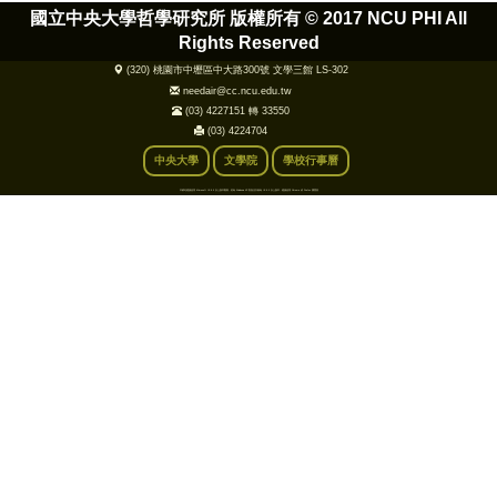
國立中央大學哲學研究所 版權所有 ©
2017 NCU PHI All
Rights Reserved
(320) 桃園市中壢區中大路300號 文學三館 LS-302
needair@cc.ncu.edu.tw
(03) 4227151 轉 33550
(03) 4224704
中央大學
文學院
學校行事曆
本網站建議使用 Microsoft IE 9.0 以上版本觀看，若為 Windows XP 則無法升級為 IE 9.0 以上版本，建議使用 Chrome 或 Firefox 瀏覽器