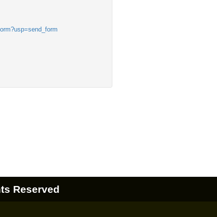
form?usp=send_form
hts Reserved