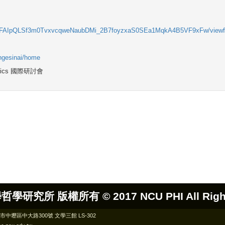
d/e/1FAIpQLSf3m0TvxvcqweNaubDMi_2B7foyzxaS0SEa1MqkA4B5VF9xFw/view
engesinai/home
哲學研究所 版權所有 ©
2017 NCU PHI All Rig
桃園市中壢區中大路300號 文學三館 LS-302