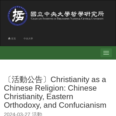
首頁
中央大學
Toggle
navigati
〔活動公告〕Christianity as a
Chinese Religion: Chinese
Christianity, Eastern
Orthodoxy, and Confucianism
2024-03-27 活動